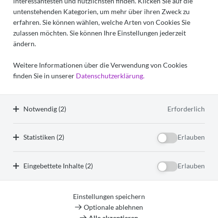
interessantesten und nützlichsten finden. Klicken Sie auf die
untenstehenden Kategorien, um mehr über ihren Zweck zu
Wenn Sie Interesse haben, melden Sie sich einfach über
erfahren. Sie können wählen, welche Arten von Cookies Sie
unser Online-Formular an oder kontaktieren Sie unsere
zulassen möchten. Sie können Ihre Einstellungen jederzeit
Ehrenamtskoordinatorin:
ändern.
Elke Schierholz
Weitere Informationen über die Verwendung von Cookies
Telefon:
+49 (0) 6131 971 09 0
finden Sie in unserer
Datenschutzerklärung.
Fax:
+49 (0) 6131 971 09 666
E-Mail:
schierholz@christophorus-hospiz.de
Notwendig (2)
Erforderlich
zum Online-Formular
weitere Informationen
Statistiken (2)
Erlauben
Eingebettete Inhalte (2)
Erlauben
© 2026 Christophorus-Hospiz. Alle Rechte vorbehalten.
Einstellungen speichern
Optionale ablehnen
Impressum
Datenschutzerklärung
Cookie-Einstellungen
Alle akzeptieren