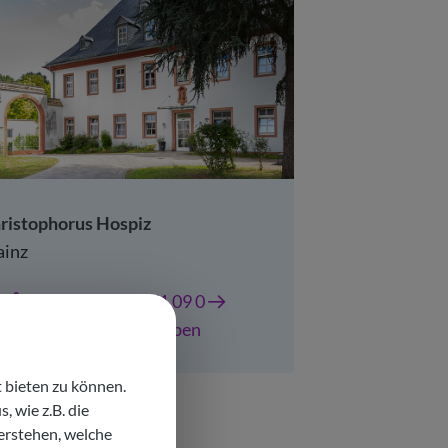
ristophorus Hospiz
inz
+49 (0) 6131 971 09 0
E-Mail schreiben
 bieten zu können.
 wie z.B. die
le Neuigkeiten ansehen
erstehen, welche