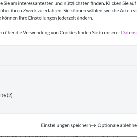
e Sie am interessantesten und nützlichsten finden. Klicken Sie au
über ihren Zweck zu erfahren. Sie können wählen, welche Arten v
 können Ihre Einstellungen jederzeit ändern.
n über die Verwendung von Cookies finden Sie in unserer
Datens
tophorus-Hospiz in Mainz-Drais.
Jürgen Flaccus, einem Bewohner des
Obwohl Flaccus todkrank ist, findet er in vielen
lte (2)
tag im Hospiz weit mehr bedeutet als
ber, warum viele Menschen ein falsches Bild vom
d Würde im Mittelpunkt stehen.
Einstellungen speichern
Optionale ablehne
lgemeinen Zeitung
zu lesen oder nachfolgend als PDF