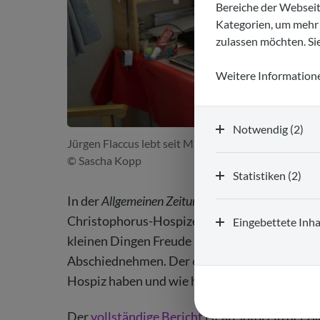
Bereiche der Webseit
Kategorien, um mehr 
zulassen möchten. Sie
Weitere Informatione
Notwendig (2)
Jürgen Flaccus lebt seit Mai dieses Jahres im Chris
© Sascha Kopp
Statistiken (2)
In der
Allgemeinen Zeitung
wird das Leben von 
Christophorus-Hospizes in Mainz, vorgestellt. 
Eingebettete Inha
kleinen Dingen Freude und zeigt, dass der All
Abschiednehmen. Der 63-Jährige spricht darü
Hospiz haben und wie hier Lebensqualität un
Der
vollständige Bericht
ist ab sofort in der
Al